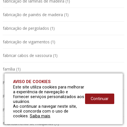
fabricação de lâminas de madeira (1)
fabricação de painéis de madeira (1)
fabricação de pergolados (1)
fabricação de vigamentos (1)
fabricar cabos de vassoura (1)
família (1)
AVISO DE COOKIES
Finame (1)
Este site utiliza cookies para melhorar
a experiência de navegação e
Financiamento BNDES (1)
fornecer serviços personalizados aos
Continuar
usuários.
Ao continuar a navegar neste site,
Financiamento BNDES - Finame (1)
você concorda com o uso de
cookies.
Saiba mais
.
financiamento de máquinas (1)