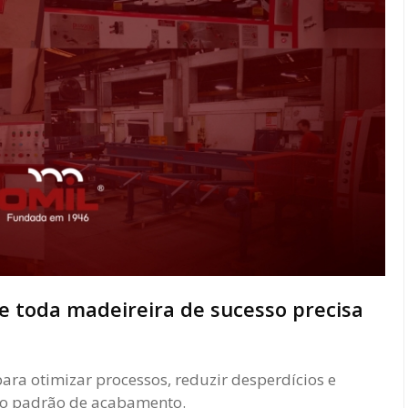
e toda madeireira de sucesso precisa
ra otimizar processos, reduzir desperdícios e
lto padrão de acabamento.