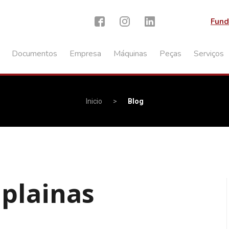
Fund
Documentos
Empresa
Máquinas
Peças
Serviços
Inicio
>
Blog
 plainas