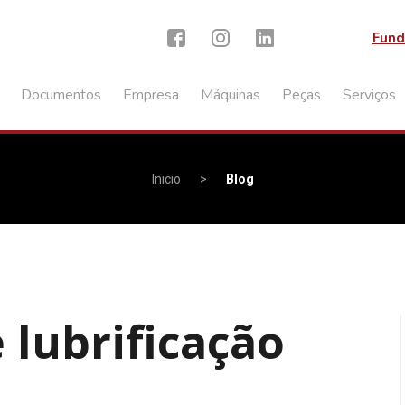
Fund
Documentos
Empresa
Máquinas
Peças
Serviços
Inicio
>
Blog
 lubrificação